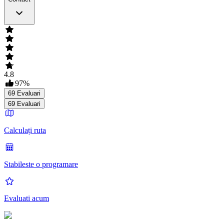
4.8
97
%
69
Evaluari
69
Evaluari
Calculați ruta
Stabileste o programare
Evaluati acum