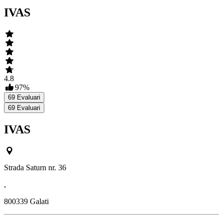
IVAS
4.8
97
%
69
Evaluari
69
Evaluari
IVAS
Strada Saturn nr. 36
,
800339
Galati