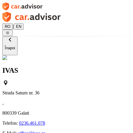
|
RO
EN
Înapoi
IVAS
Strada Saturn nr. 36
,
800339
Galati
Telefon:
0236.461.078