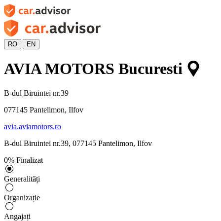
|
RO
EN
AVIA MOTORS Bucuresti
B-dul Biruintei nr.39
077145
Pantelimon, Ilfov
avia.aviamotors.ro
B-dul Biruintei nr.39
,
077145
Pantelimon, Ilfov
0
%
Finalizat
Generalități
Organizație
Angajați