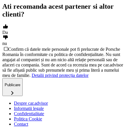
Ati recomanda acest partener si altor
clienti?
Da
nu
Confirm că datele mele personale pot fi prelucrate de Porsche
Romania în conformitate cu politica de confidențialitate. Nu sunt
angajat al companiei și nu am nicio altă relație personală sau de
afaceri cu compania. Sunt de acord ca recenzia mea pe car.advisor
să fie afișată public sub prenumele meu și prima literă a numelui
meu de familie.
Detalii privind protecția datelor
Publicare
Despre car.advisor
Informatii legale
Confidentialitate
Politica Cookie
Contact