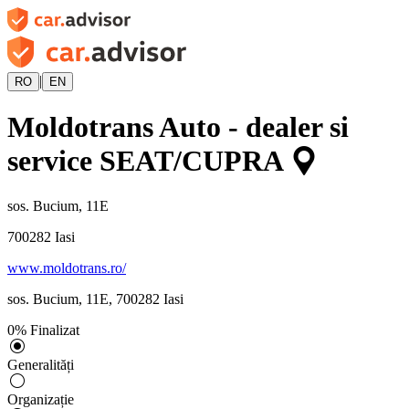
|
RO
EN
Moldotrans Auto - dealer si
service SEAT/CUPRA
sos. Bucium, 11E
700282
Iasi
www.moldotrans.ro/
sos. Bucium, 11E
,
700282
Iasi
0
%
Finalizat
Generalități
Organizație