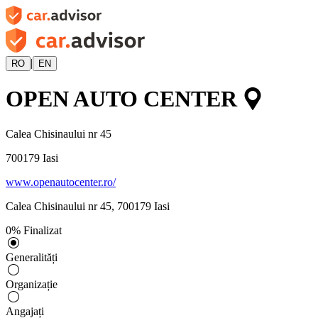
|
RO
EN
OPEN AUTO CENTER
Calea Chisinaului nr 45
700179
Iasi
www.openautocenter.ro/
Calea Chisinaului nr 45
,
700179
Iasi
0
%
Finalizat
Generalități
Organizație
Angajați