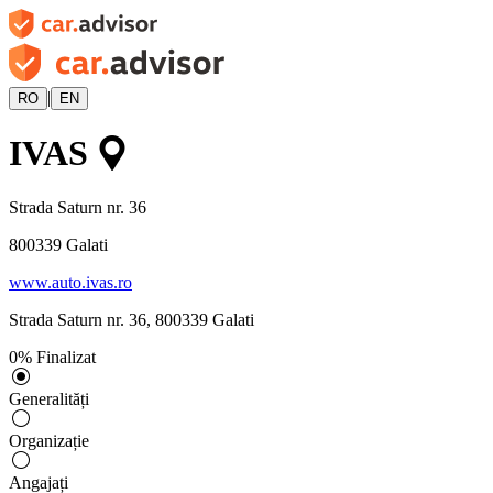
|
RO
EN
IVAS
Strada Saturn nr. 36
800339
Galati
www.auto.ivas.ro
Strada Saturn nr. 36
,
800339
Galati
0
%
Finalizat
Generalități
Organizație
Angajați