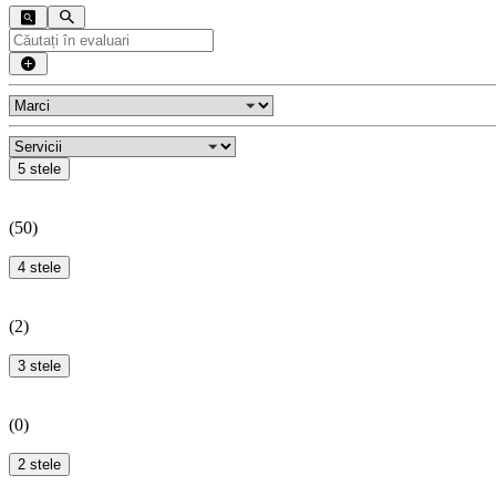
5 stele
(
50
)
4 stele
(
2
)
3 stele
(
0
)
2 stele