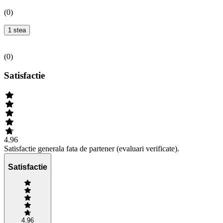
(
0
)
1 stea
(
0
)
Satisfactie
4.96
Satisfactie generala fata de partener (evaluari verificate).
Satisfactie
4.96