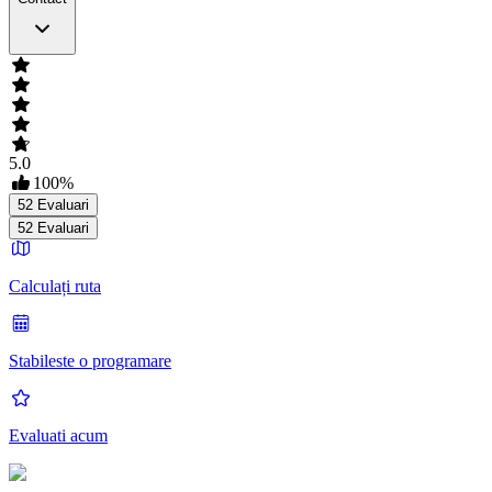
5.0
100
%
52
Evaluari
52
Evaluari
Calculați ruta
Stabileste o programare
Evaluati acum