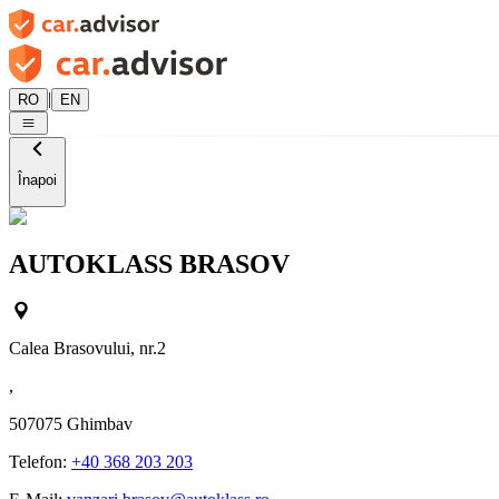
|
RO
EN
Înapoi
AUTOKLASS BRASOV
Calea Brasovului, nr.2
,
507075
Ghimbav
Telefon:
+40 368 203 203