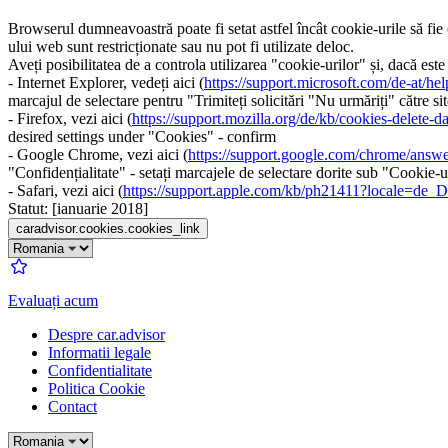
Browserul dumneavoastră poate fi setat astfel încât cookie-urile să fie
ului web sunt restricționate sau nu pot fi utilizate deloc.
Aveți posibilitatea de a controla utilizarea "cookie-urilor" și, dacă e
- Internet Explorer, vedeți aici (
https://support.microsoft.com/de-at/h
marcajul de selectare pentru "Trimiteți solicitări "Nu urmăriți" către si
- Firefox, vezi aici (
https://support.mozilla.org/de/kb/cookies-delete-
desired settings under "Cookies" - confirm
- Google Chrome, vezi aici (
https://support.google.com/chrome/a
"Confidențialitate" - setați marcajele de selectare dorite sub "Cookie-u
- Safari, vezi aici (
https://support.apple.com/kb/ph21411?locale=de_
Statut: [ianuarie 2018]
caradvisor.cookies.cookies_link
Evaluați acum
Despre car.advisor
Informatii legale
Confidentialitate
Politica Cookie
Contact