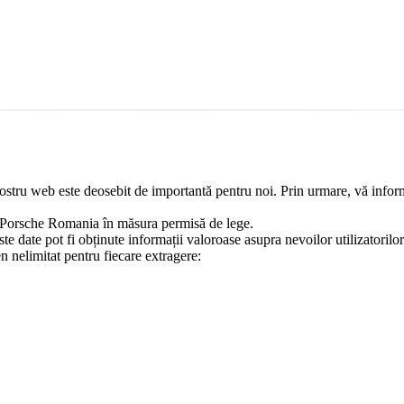
 nostru web este deosebit de importantă pentru noi. Prin urmare, vă inform
or Porsche Romania în măsura permisă de lege.
te date pot fi obținute informații valoroase asupra nevoilor utilizatorilor.
en nelimitat pentru fiecare extragere: