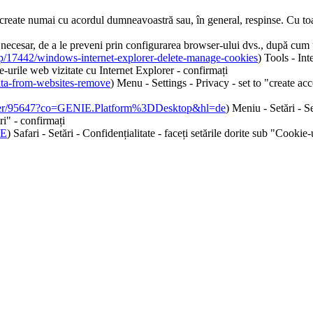
 create numai cu acordul dumneavoastră sau, în general, respinse. Cu toat
ste necesar, de a le preveni prin configurarea browser-ului dvs., după cu
elp/17442/windows-internet-explorer-delete-manage-cookies
) Tools - In
te-urile web vizitate cu Internet Explorer - confirmați
data-from-websites-remove
) Menu - Settings - Privacy - set to "create ac
nswer/95647?co=GENIE.Platform%3DDesktop&hl=de
) Meniu - Setări - S
ri" - confirmați
DE
) Safari - Setări - Confidențialitate - faceți setările dorite sub "Cookie