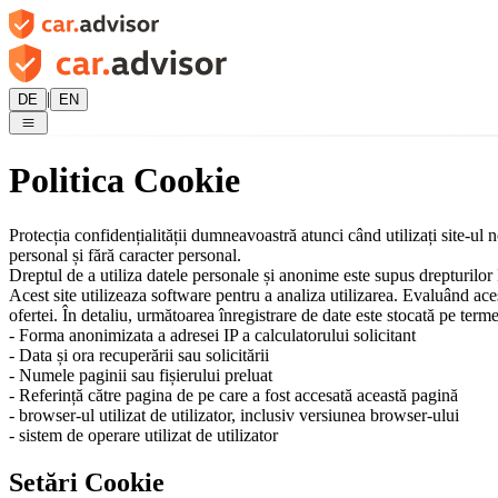
|
DE
EN
Politica Cookie
Protecția confidențialității dumneavoastră atunci când utilizați site-ul
personal și fără caracter personal.
Dreptul de a utiliza datele personale și anonime este supus drepturil
Acest site utilizeaza software pentru a analiza utilizarea. Evaluând aces
ofertei. În detaliu, următoarea înregistrare de date este stocată pe term
- Forma anonimizata a adresei IP a calculatorului solicitant
- Data și ora recuperării sau solicitării
- Numele paginii sau fișierului preluat
- Referință către pagina de pe care a fost accesată această pagină
- browser-ul utilizat de utilizator, inclusiv versiunea browser-ului
- sistem de operare utilizat de utilizator
Setări Cookie