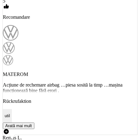
5
Recomandare
MATEROM
Acțiune de rechemare airbag …piesa sosită la timp …mașina
funcționează bine fără erori .
Rückrufaktion
util
Arată mai mult
Remus L.