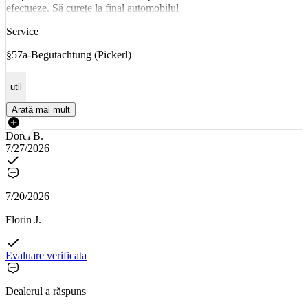
efectueze. Să curețe la final automobilul
Service
§57a-Begutachtung (Pickerl)
util
Arată mai mult
Dorel B.
7/27/2026
7/20/2026
Florin J.
Evaluare verificata
Dealerul a răspuns