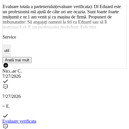
Evaluare totala a partenerului(evaluare verificata): Dl Eduard este
un profesionist mă ajută de câte ori are ocazia. Sunt foarte foarte
mulțumit e nr.1 am venit și cu mașina de firmă. Propuneri de
imbunatatire: Să angajați oameni la fel ca Eduard sau să îi
instruiască el. E un profesionist desăvârșit. Felicitări
Service
util
Arată mai mult
Nicolae C.
7/27/2026
7/27/2026
~ E.
Evaluare verificata