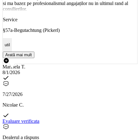
si ma bazez pe profesionalismul angajaților nu in ultimul rand al
consilierilor.
Service
§57a-Begutachtung (Pickerl)
util
Arată mai mult
Marinela T.
8/1/2026
7/27/2026
Nicolae C.
Evaluare verificata
Dealerul a răspuns