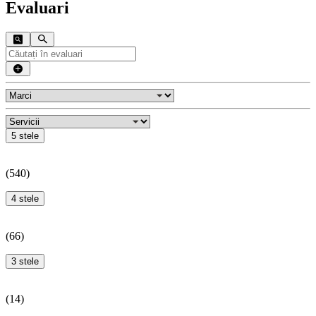
Evaluari
5 stele
(
540
)
4 stele
(
66
)
3 stele
(
14
)