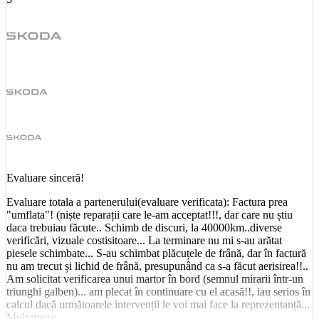
Evaluare sinceră!
Evaluare totala a partenerului(evaluare verificata): Factura prea
"umflata"! (niște reparații care le-am acceptat!!!, dar care nu știu
daca trebuiau făcute.. Schimb de discuri, la 40000km..diverse
verificări, vizuale costisitoare... La terminare nu mi s-au arătat
piesele schimbate... S-au schimbat plăcuțele de frână, dar în factură
nu am trecut și lichid de frână, presupunând ca s-a făcut aerisirea!!..
Am solicitat verificarea unui martor în bord (semnul mirarii într-un
triunghi galben)... am plecat în continuare cu el acasă!!, iau serios în
calcul dacă următoarele intervenții le voi mai face la reprezentanță...
Mulțumesc