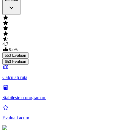
4.7
92
%
653
Evaluari
653
Evaluari
Calculați ruta
Stabileste o programare
Evaluati acum