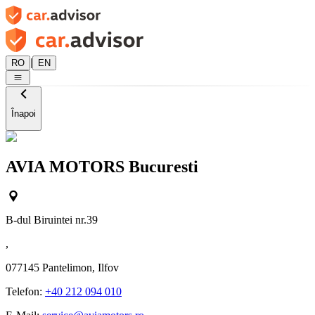
|
RO
EN
Înapoi
AVIA MOTORS Bucuresti
B-dul Biruintei nr.39
,
077145
Pantelimon, Ilfov
Telefon:
+40 212 094 010