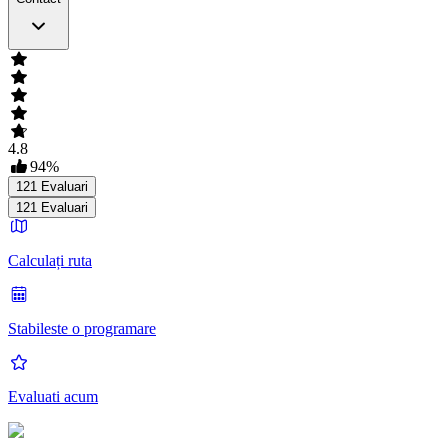
4.8
94
%
121
Evaluari
121
Evaluari
Calculați ruta
Stabileste o programare
Evaluati acum