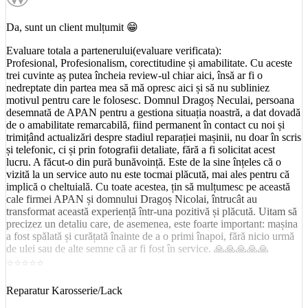
Da, sunt un client mulțumit 😁
Evaluare totala a partenerului(evaluare verificata):
Profesional, Profesionalism, corectitudine și amabilitate. Cu aceste
trei cuvinte aș putea încheia review-ul chiar aici, însă ar fi o
nedreptate din partea mea să mă opresc aici și să nu subliniez
motivul pentru care le folosesc. Domnul Dragoș Neculai, persoana
desemnată de APAN pentru a gestiona situația noastră, a dat dovadă
de o amabilitate remarcabilă, fiind permanent în contact cu noi și
trimițând actualizări despre stadiul reparației mașinii, nu doar în scris
și telefonic, ci și prin fotografii detaliate, fără a fi solicitat acest
lucru. A făcut-o din pură bunăvoință. Este de la sine înțeles că o
vizită la un service auto nu este tocmai plăcută, mai ales pentru că
implică o cheltuială. Cu toate acestea, țin să mulțumesc pe această
cale firmei APAN și domnului Dragoș Nicolai, întrucât au
transformat această experiență într-una pozitivă și plăcută. Uitam să
precizez un detaliu care, de asemenea, este foarte important: mașina
a fost spălată și curățată înainte de a o primi înapoi, fără nicio urmă
de ulei sau de alte semne că ar fi fost în service. 🙏🙏🙏🙏🙏
⭐⭐⭐⭐⭐
Reparatur Karosserie/Lack