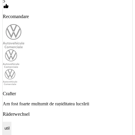
5
Recomandare
Crafter
Am fost foarte mulțumit de rapiditatea lucrării
Räderwechsel
util