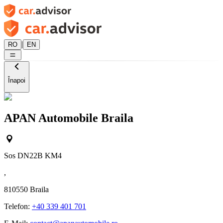
|
RO
EN
Înapoi
APAN Automobile Braila
Sos DN22B KM4
,
810550
Braila
Telefon:
+40 339 401 701