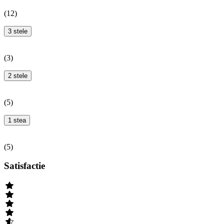
(
12
)
3 stele
(
3
)
2 stele
(
5
)
1 stea
(
5
)
Satisfactie