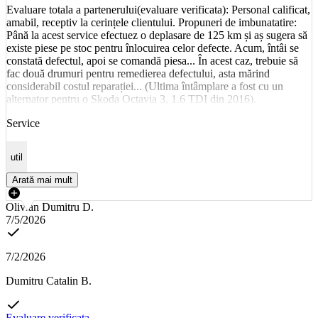
Evaluare totala a partenerului(evaluare verificata): Personal calificat,
amabil, receptiv la cerințele clientului. Propuneri de imbunatatire:
Până la acest service efectuez o deplasare de 125 km și aș sugera să
existe piese pe stoc pentru înlocuirea celor defecte. Acum, întâi se
constată defectul, apoi se comandă piesa... În acest caz, trebuie să
fac două drumuri pentru remedierea defectului, asta mărind
considerabil costul reparației... (Ultima întâmplare a fost cu un
alternator pentru o Skoda Octavia 3, 1.6 TDI din 2016).
Service
util
Arată mai mult
Olivian Dumitru D.
7/5/2026
7/2/2026
Dumitru Catalin B.
Evaluare verificata