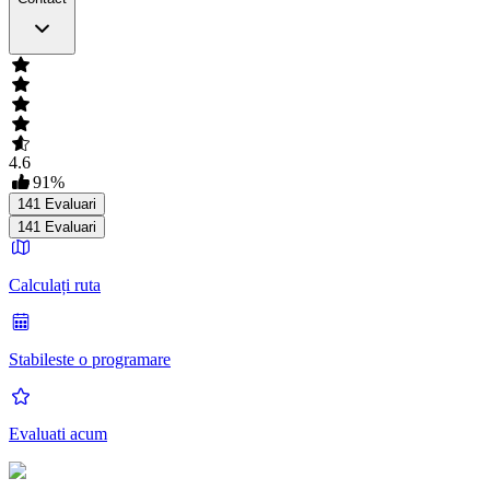
4.6
91
%
141
Evaluari
141
Evaluari
Calculați ruta
Stabileste o programare
Evaluati acum