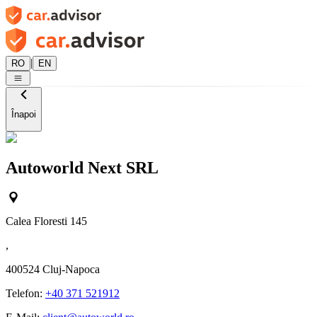
|
RO
EN
Înapoi
Autoworld Next SRL
Calea Floresti 145
,
400524
Cluj-Napoca
Telefon:
+40 371 521912