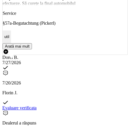
efectueze. Să curețe la final automobilul
Service
§57a-Begutachtung (Pickerl)
util
Arată mai mult
Dorel B.
7/27/2026
7/20/2026
Florin J.
Evaluare verificata
Dealerul a răspuns