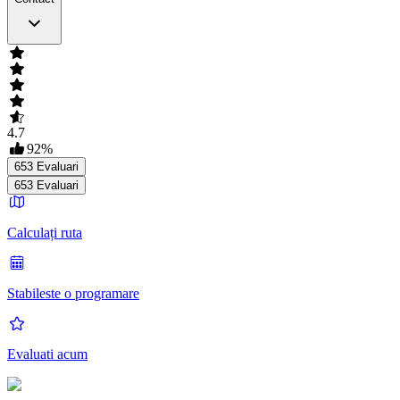
4.7
92
%
653
Evaluari
653
Evaluari
Calculați ruta
Stabileste o programare
Evaluati acum