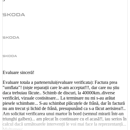
Evaluare sinceră!
Evaluare totala a partenerului(evaluare verificata): Factura prea
"umflata"! (niște reparații care le-am acceptat!!!, dar care nu știu
daca trebuiau făcute.. Schimb de discuri, la 40000km..diverse
verificări, vizuale costisitoare... La terminare nu mi s-au arătat
piesele schimbate... S-au schimbat plăcuțele de frână, dar în factură
nu am trecut și lichid de frână, presupunând ca s-a făcut aerisirea!!..
Am solicitat verificarea unui martor în bord (semnul mirarii într-un
triunghi galben)... am plecat în continuare cu el acasă!!, iau serios în
calcul dacă următoarele intervenții le voi mai face la reprezentanță...
Mulțumesc