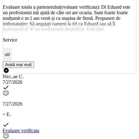
Evaluare totala a partenerului(evaluare verificata): Dl Eduard este
un profesionist mă ajută de câte ori are ocazia. Sunt foarte foarte
mulțumit e nr.1 am venit și cu mașina de firmă. Propuneri de
imbunatatire: Să angajați oameni la fel ca Eduard sau să îi
instruiască el. E un profesionist desăvârșit. Felicitări
Service
util
Arată mai mult
Nicolae C.
7/27/2026
7/27/2026
~ E.
Evaluare verificata