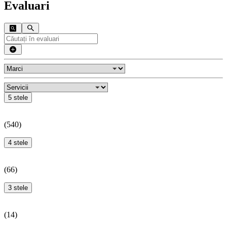
Evaluari
5 stele
(
540
)
4 stele
(
66
)
3 stele
(
14
)