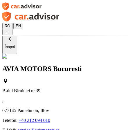
|
RO
EN
Înapoi
AVIA MOTORS Bucuresti
B-dul Biruintei nr.39
,
077145
Pantelimon, Ilfov
Telefon:
+40 212 094 010