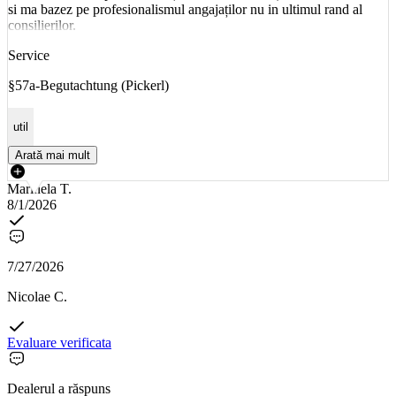
si ma bazez pe profesionalismul angajaților nu in ultimul rand al
consilierilor.
Service
§57a-Begutachtung (Pickerl)
util
Arată mai mult
Marinela T.
8/1/2026
7/27/2026
Nicolae C.
Evaluare verificata
Dealerul a răspuns