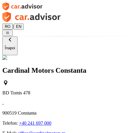
|
RO
EN
Înapoi
Cardinal Motors Constanta
BD Tomis 478
,
900519
Constanta
Telefon:
+40 241 697 000