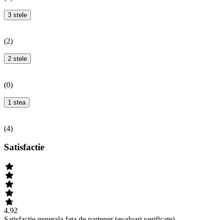
3 stele
(
2
)
2 stele
(
0
)
1 stea
(
4
)
Satisfactie
4.92
Satisfactie generala fata de partener (evaluari verificate).