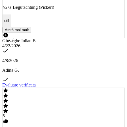
§57a-Begutachtung (Pickerl)
util
Arată mai mult
Gheorghe Iulian B.
4/22/2026
4/8/2026
Adina G.
Evaluare verificata
5