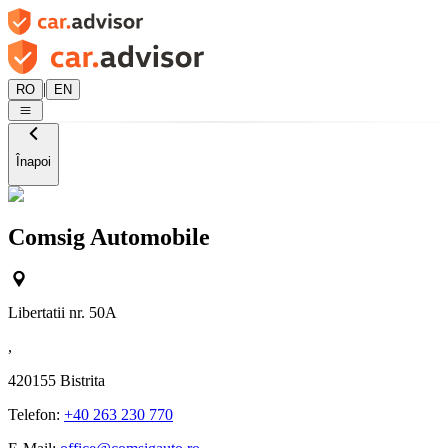
|
RO
EN
Înapoi
Comsig Automobile
Libertatii nr. 50A
,
420155
Bistrita
Telefon:
+40 263 230 770