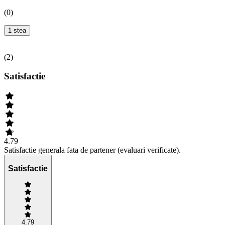
(
0
)
1 stea
(
2
)
Satisfactie
4.79
Satisfactie generala fata de partener (evaluari verificate).
Satisfactie
4.79