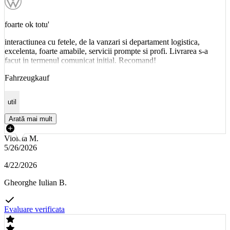
foarte ok totu'
interactiunea cu fetele, de la vanzari si departament logistica,
excelenta, foarte amabile, servicii prompte si profi. Livrarea s-a
facut in termenul comunicat initial. Recomand!
Fahrzeugkauf
util
Arată mai mult
Violeta M.
5/26/2026
4/22/2026
Gheorghe Iulian B.
Evaluare verificata