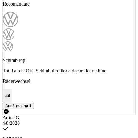
Recomandare
Schimb roți
Totul a fost OK. Schimbul roților a decurs foarte bine.
Räderwechsel
util
Arată mai mult
Adina G.
4/8/2026