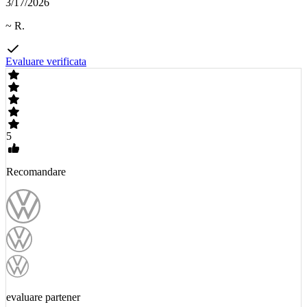
3/17/2026
~ R.
Evaluare verificata
5
Recomandare
evaluare partener