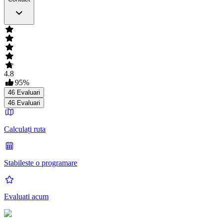
4.8
95
%
46
Evaluari
46
Evaluari
Calculați ruta
Stabileste o programare
Evaluati acum