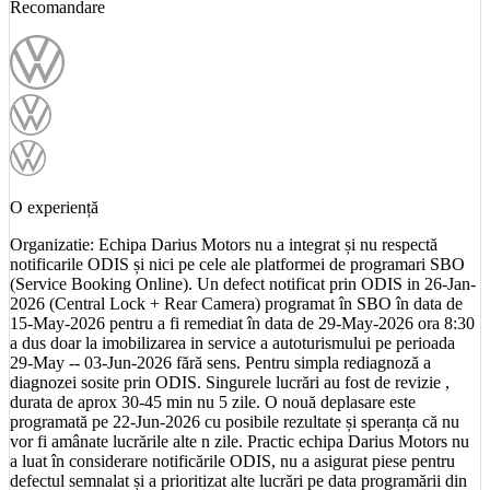
Recomandare
O experiență
Organizatie: Echipa Darius Motors nu a integrat și nu respectă
notificarile ODIS și nici pe cele ale platformei de programari SBO
(Service Booking Online). Un defect notificat prin ODIS in 26-Jan-
2026 (Central Lock + Rear Camera) programat în SBO în data de
15-May-2026 pentru a fi remediat în data de 29-May-2026 ora 8:30
a dus doar la imobilizarea in service a autoturismului pe perioada
29-May -- 03-Jun-2026 fără sens. Pentru simpla rediagnoză a
diagnozei sosite prin ODIS. Singurele lucrări au fost de revizie ,
durata de aprox 30-45 min nu 5 zile. O nouă deplasare este
programată pe 22-Jun-2026 cu posibile rezultate și speranța că nu
vor fi amânate lucrările alte n zile. Practic echipa Darius Motors nu
a luat în considerare notificările ODIS, nu a asigurat piese pentru
defectul semnalat și a prioritizat alte lucrări pe data programării din