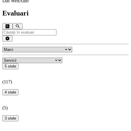
Das WeltAuto
Evaluari
5 stele
(
117
)
4 stele
(
5
)
3 stele