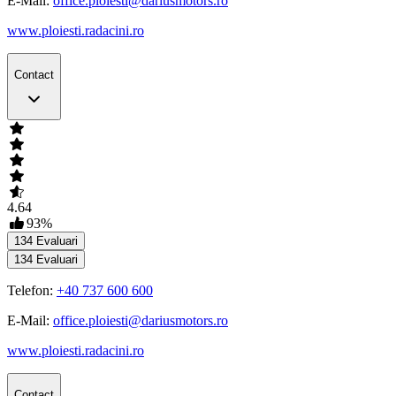
E-Mail:
office.ploiesti@dariusmotors.ro
www.ploiesti.radacini.ro
Contact
4.64
93
%
134
Evaluari
134
Evaluari
Telefon:
+40 737 600 600
E-Mail:
office.ploiesti@dariusmotors.ro
www.ploiesti.radacini.ro
Contact