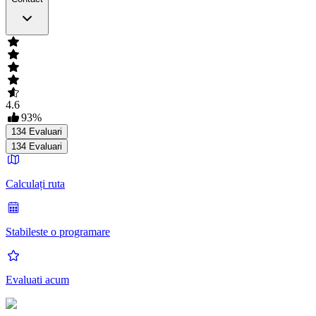
4.6
93
%
134
Evaluari
134
Evaluari
Calculați ruta
Stabileste o programare
Evaluati acum