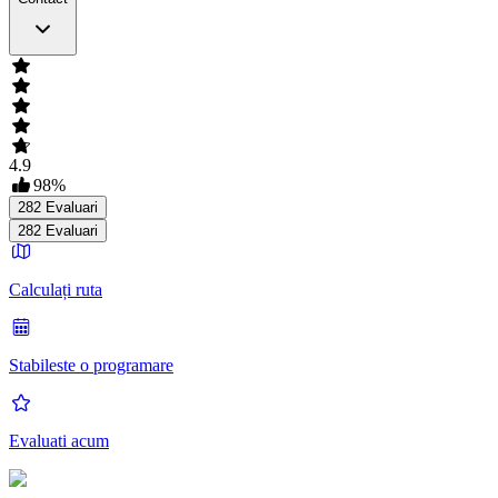
4.9
98
%
282
Evaluari
282
Evaluari
Calculați ruta
Stabileste o programare
Evaluati acum