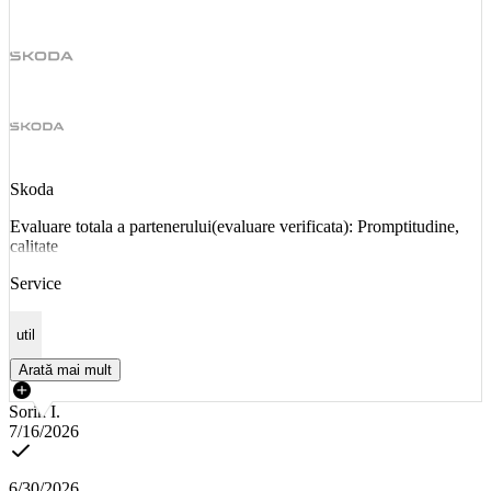
Skoda
Evaluare totala a partenerului(evaluare verificata): Promptitudine,
calitate
Service
util
Arată mai mult
Sorin I.
7/16/2026
6/30/2026