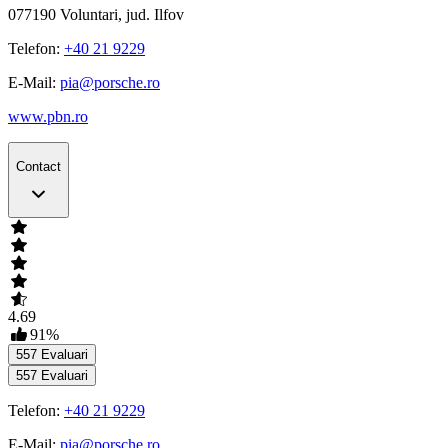
077190
Voluntari, jud. Ilfov
Telefon:
+40 21 9229
E-Mail:
pia@porsche.ro
www.pbn.ro
Contact
4.69
91
%
557
Evaluari
557
Evaluari
Telefon:
+40 21 9229
E-Mail:
pia@porsche.ro