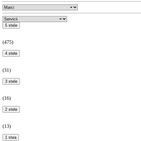
5 stele
(
475
)
4 stele
(
31
)
3 stele
(
16
)
2 stele
(
13
)
1 stea