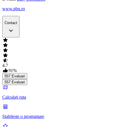
www.pbn.ro
Contact
4.7
91
%
557
Evaluari
557
Evaluari
Calculați ruta
Stabileste o programare