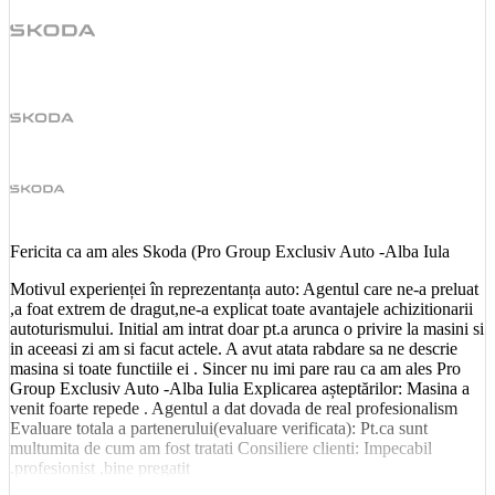
Fericita ca am ales Skoda (Pro Group Exclusiv Auto -Alba Iula
Motivul experienței în reprezentanța auto: Agentul care ne-a preluat
,a foat extrem de dragut,ne-a explicat toate avantajele achizitionarii
autoturismului. Initial am intrat doar pt.a arunca o privire la masini si
in aceeasi zi am si facut actele. A avut atata rabdare sa ne descrie
masina si toate functiile ei . Sincer nu imi pare rau ca am ales Pro
Group Exclusiv Auto -Alba Iulia Explicarea așteptărilor: Masina a
venit foarte repede . Agentul a dat dovada de real profesionalism
Evaluare totala a partenerului(evaluare verificata): Pt.ca sunt
multumita de cum am fost tratati Consiliere clienti: Impecabil
.profesionist ,bine pregatit