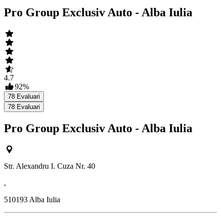
Pro Group Exclusiv Auto - Alba Iulia
4.7
92
%
78
Evaluari
78
Evaluari
Pro Group Exclusiv Auto - Alba Iulia
Str. Alexandru I. Cuza Nr. 40
,
510193
Alba Iulia