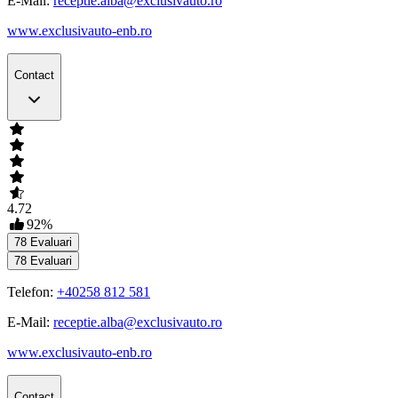
E-Mail:
receptie.alba@exclusivauto.ro
www.exclusivauto-enb.ro
Contact
4.72
92
%
78
Evaluari
78
Evaluari
Telefon:
+40258 812 581
E-Mail:
receptie.alba@exclusivauto.ro
www.exclusivauto-enb.ro
Contact