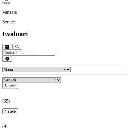
Vanzare
Service
Evaluari
5 stele
(
65
)
4 stele
(
9
)