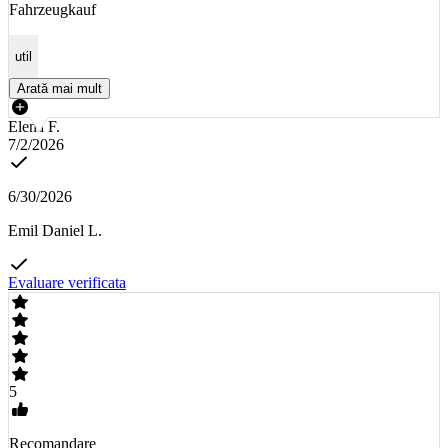
Fahrzeugkauf
util
Arată mai mult
Elena F.
7/2/2026
6/30/2026
Emil Daniel L.
Evaluare verificata
5
Recomandare