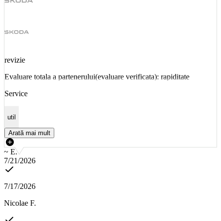
revizie
Evaluare totala a partenerului(evaluare verificata): rapiditate
Service
util
Arată mai mult
~ E.
7/21/2026
7/17/2026
Nicolae F.