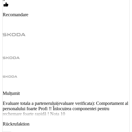
Recomandare
Mulțumit
Evaluare totala a partenerului(evaluare verificata): Comportament al
personalului foarte Profi !! Înlocuirea componentei pentru
rechemare foarte rapidă ! Nota 10
Rückrufaktion