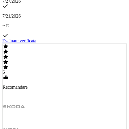
7/27/2026
7/21/2026
~ E.
Evaluare verificata
5
Recomandare