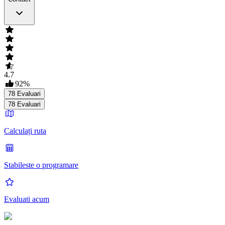
4.7
92
%
78
Evaluari
78
Evaluari
Calculați ruta
Stabileste o programare
Evaluati acum