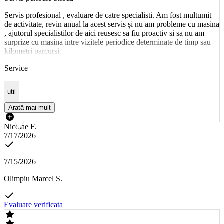
Servis profesional , evaluare de catre specialisti. Am fost multumit
de activitate, revin anual la acest servis și nu am probleme cu masina
, ajutorul specialistilor de aici reusesc sa fiu proactiv si sa nu am
surprize cu masina intre vizitele periodice determinate de timp sau
kilometri parcursi.
Service
util
Arată mai mult
Nicolae F.
7/17/2026
7/15/2026
Olimpiu Marcel S.
Evaluare verificata