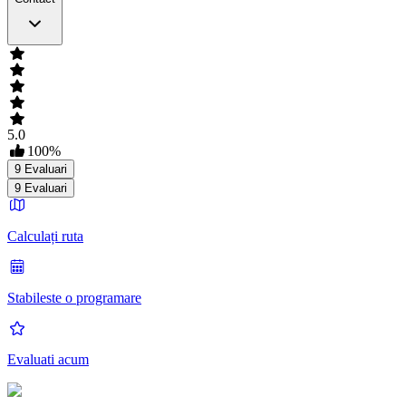
5.0
100
%
9
Evaluari
9
Evaluari
Calculați ruta
Stabileste o programare
Evaluati acum