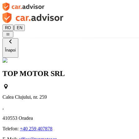
|
RO
EN
Înapoi
TOP MOTOR SRL
Calea Clujului, nr. 259
,
410553
Oradea
Telefon:
+40 259 407878