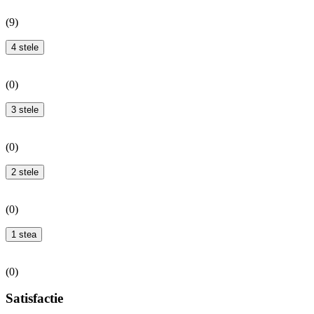
(
9
)
4 stele
(
0
)
3 stele
(
0
)
2 stele
(
0
)
1 stea
(
0
)
Satisfactie