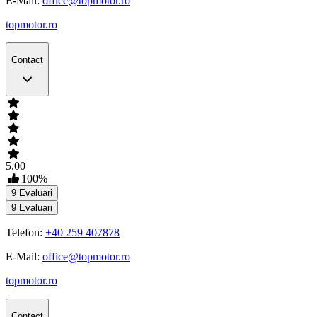
E-Mail:
office@topmotor.ro
topmotor.ro
Contact
5.00
100
%
9
Evaluari
9
Evaluari
Telefon:
+40 259 407878
E-Mail:
office@topmotor.ro
topmotor.ro
Contact