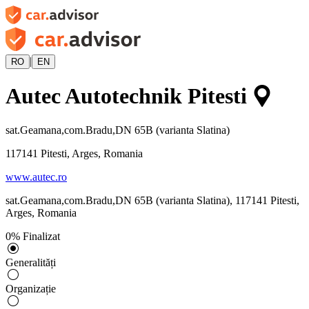
|
RO
EN
Autec Autotechnik Pitesti
sat.Geamana,com.Bradu,DN 65B (varianta Slatina)
117141
Pitesti, Arges, Romania
www.autec.ro
sat.Geamana,com.Bradu,DN 65B (varianta Slatina)
,
117141
Pitesti,
Arges, Romania
0
%
Finalizat
Generalități
Organizație