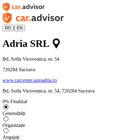
|
RO
EN
Adria SRL
Bd. Sofia Vicoveanca, nr. 54
720284
Suceava
www.carcenter.autoadria.ro
Bd. Sofia Vicoveanca, nr. 54
,
720284
Suceava
0
%
Finalizat
Generalități
Organizație
Angajați