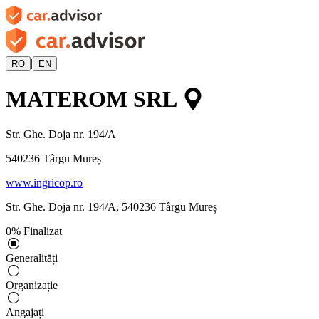
|
RO
EN
MATEROM SRL
Str. Ghe. Doja nr. 194/A
540236
Târgu Mureș
www.ingricop.ro
Str. Ghe. Doja nr. 194/A
,
540236
Târgu Mureș
0
%
Finalizat
Generalități
Organizație
Angajați