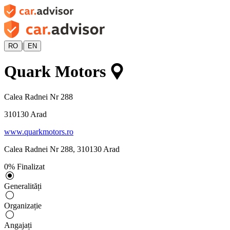
|
RO
EN
Quark Motors
Calea Radnei Nr 288
310130
Arad
www.quarkmotors.ro
Calea Radnei Nr 288
,
310130
Arad
0
%
Finalizat
Generalități
Organizație
Angajați